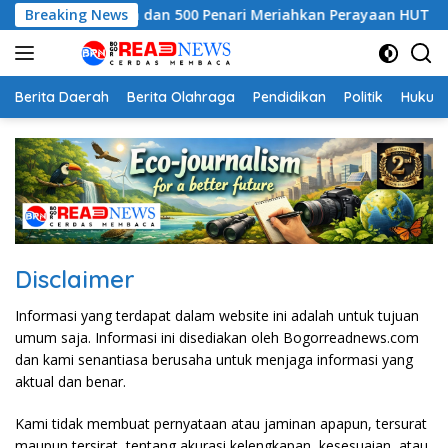
Langsung
00 Pesepeda dan 500 Penari Meriahkan Perayaan HUT RI ke-81
Breaking News
ke
konten
Berita Daerah
Berita Olahraga
Pendidikan
Politik
Hukum
Disclaimer
Informasi yang terdapat dalam website ini adalah untuk tujuan
umum saja. Informasi ini disediakan oleh Bogorreadnews.com
dan kami senantiasa berusaha untuk menjaga informasi yang
aktual dan benar.
Kami tidak membuat pernyataan atau jaminan apapun, tersurat
maupun tersirat, tentang akurasi kelengkapan, kesesuaian, atau