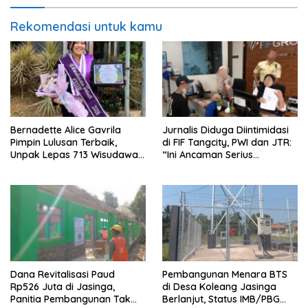
Rekomendasi untuk kamu
Bernadette Alice Gavrila
Jurnalis Diduga Diintimidasi
Pimpin Lulusan Terbaik,
di FIF Tangcity, PWI dan JTR:
Unpak Lepas 713 Wisudawan
“Ini Ancaman Serius
Gelombang II Tahun 2026
Kebebasan Pers”
Dana Revitalisasi Paud
Pembangunan Menara BTS
Rp526 Juta di Jasinga,
di Desa Koleang Jasinga
Panitia Pembangunan Tak
Berlanjut, Status IMB/PBG