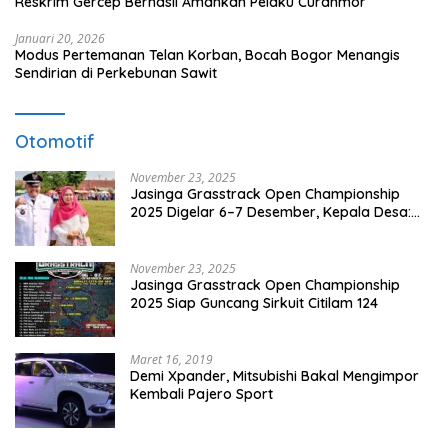
Reskrim Gercep Berhasil Amankan Pelaku Curanmor
Januari 20, 2026
Modus Pertemanan Telan Korban, Bocah Bogor Menangis
Sendirian di Perkebunan Sawit
Otomotif
November 23, 2025
Jasinga Grasstrack Open Championship
2025 Digelar 6–7 Desember, Kepala Desa:
Ajang Ini Angkat Potensi Wisata dan Ekonomi
Warga
November 23, 2025
Jasinga Grasstrack Open Championship
2025 Siap Guncang Sirkuit Citilam 124
Maret 16, 2019
Demi Xpander, Mitsubishi Bakal Mengimpor
Kembali Pajero Sport