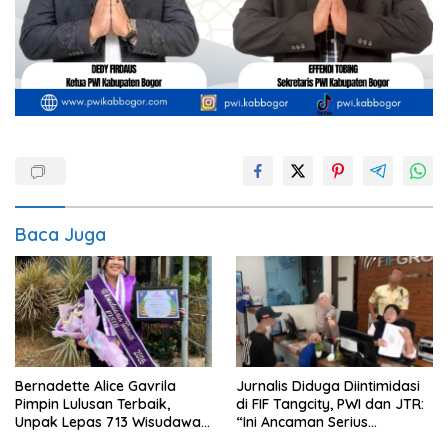
Baca Juga
Bernadette Alice Gavrila
Jurnalis Diduga Diintimidasi
Pimpin Lulusan Terbaik,
di FIF Tangcity, PWI dan JTR:
Unpak Lepas 713 Wisudawan
“Ini Ancaman Serius
Gelombang II Tahun 2026
Kebebasan Pers”