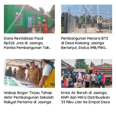
Dana Revitalisasi Paud
Pembangunan Menara BTS
Rp526 Juta di Jasinga,
di Desa Koleang Jasinga
Panitia Pembangunan Tak
Berlanjut, Status IMB/PBG
Terlihat di Lokasi
Masih Tanda Tanya
Wabup Bogor Tinjau Tahap
Krisis Air Bersih di Jasinga,
Akhir Pembangunan Sekolah
KNPI dan Mitra Distribusikan
Rakyat Pertama di Jasinga
33 Ribu Liter ke Empat Desa