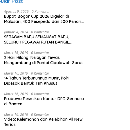
ular Post
Agustus 9, 2026
0 Komentar
Bupati Bogor Cup 2026 Digelar di
Malasari, 400 Pesepeda dan 500 Penari
Meriahkan Perayaan HUT RI ke-81
Januari 4, 2024
0 Komentar
SERAGAM BARU SEMANGAT BARU,
SELURUH PEGAWAI RUTAN BANGIL
SERENTAK KENAKAN SERAGAM TACTICAL
TERBARU
Maret 16, 2019
0 Komentar
2 Hari Hilang, Nelayan Tewas
Mengambang di Pantai Cipalawah Garut
Maret 16, 2019
0 Komentar
14 Tahun Terbunuhnya Munir, Polri
Didesak Bentuk Tim Khusus
Maret 16, 2019
0 Komentar
Prabowo Resmikan Kantor DPD Gerindra
di Banten
Maret 16, 2019
0 Komentar
Video: Kelemahan dan Kelebihan All New
Terios