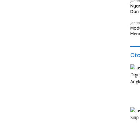
Janua
Nyar
Dan 
Pel
Janua
Modu
Mena
Oto