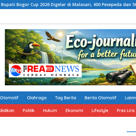
up 2026 Digelar di Malasari, 400 Pesepeda dan 500 Penari Meri
Otomotif
Olahraga
Tag Berita
Berita Otomotif
Lain
didikan
Politik
Hukum
Ekonomi
Lifestyle
Pres Liris