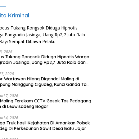
ita Kriminal
23, 2026
s Tukang Rongsok Diduga Hipnotis Warga
radin Jasinga, Uang Rp2,7 Juta Raib dan
 Sempat Dibawa Pelaku
 27, 2026
r Wartawan Hilang Digondol Maling di
pung Nanggung Cigudeg, Kunci Ganda Tak
pu Cegah Curanmor
ari 7, 2026
 Maling Terekam CCTV Gasak Tas Pedagang
 di Leuwisadeng Bogor
ari 4, 2026
ga Truk hasil Kejahatan Di Amankan Polsek
deg Di Perkebunan Sawit Desa Batu Jajar