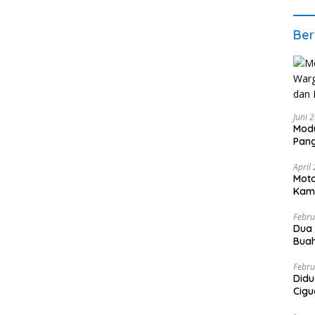
Ber
Juni 
Modu
Pang
Bayi
April
Moto
Kam
Mam
Febru
Dua
Buah
Febru
Didu
Cigu