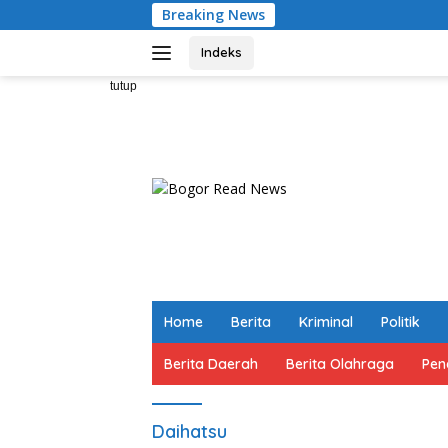
Langsung
Breaking News
Bupati Bogor C
ke
konten
Indeks
tutup
Home
Berita
Kriminal
Politik
Berita Daerah
Berita Olahraga
Pen
Daihatsu