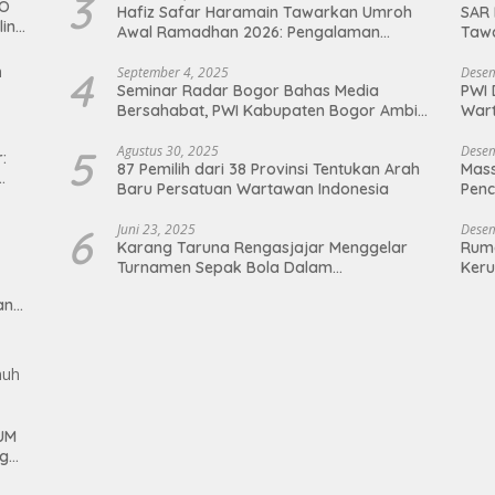
3
WO
Hafiz Safar Haramain Tawarkan Umroh
SAR 
ine
Awal Ramadhan 2026: Pengalaman
Taw
n
Spiritual yang Tak Terlupakan
Terj
4
September 4, 2025
Desem
Seminar Radar Bogor Bahas Media
PWI 
Bersahabat, PWI Kabupaten Bogor Ambil
Wart
Bagian
Ter
5
Agustus 30, 2025
Desem
:
87 Pemilih dari 38 Provinsi Tentukan Arah
Mass
Baru Persatuan Wartawan Indonesia
Penc
lsek
6
Juni 23, 2025
Desem
Karang Taruna Rengasjajar Menggelar
Ruma
Turnamen Sepak Bola Dalam
Keru
Memeriahkan HJB ke-543
an
UM
ng
ian