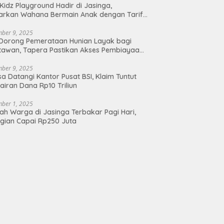
Kidz Playground Hadir di Jasinga,
arkan Wahana Bermain Anak dengan Tarif
angkau
ber 9, 2025
Dorong Pemerataan Hunian Layak bagi
awan, Tapera Pastikan Akses Pembiayaan
buka
ber 9, 2025
a Datangi Kantor Pusat BSI, Klaim Tuntut
airan Dana Rp10 Triliun
ber 1, 2025
h Warga di Jasinga Terbakar Pagi Hari,
gian Capai Rp250 Juta