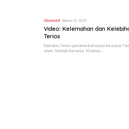
Otomotif
Maret 16, 2019
Video: Kelemahan dan Kelebih
Terios
Daihatsu Terios pertama kali terjun ke pasar Tan
silam. Setelah berumur 10 tahun…