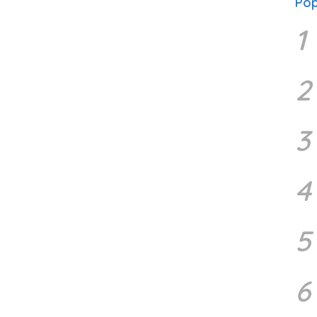
Pop
1
2
3
4
5
6