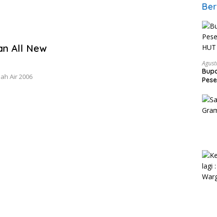
Ber
an All New
Agust
Bupa
ah Air 2006
Pese
HUT 