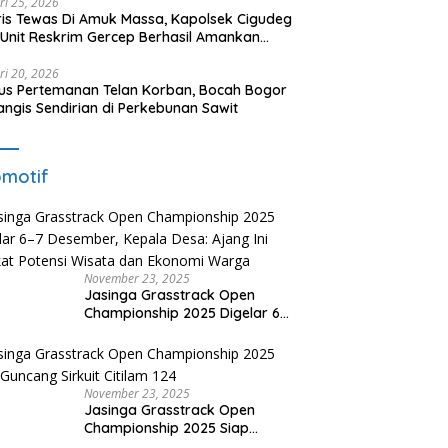
ri 25, 2026
is Tewas Di Amuk Massa, Kapolsek Cigudeg
Unit Reskrim Gercep Berhasil Amankan
aku Curanmor
ri 20, 2026
s Pertemanan Telan Korban, Bocah Bogor
ngis Sendirian di Perkebunan Sawit
motif
November 23, 2025
Jasinga Grasstrack Open
Championship 2025 Digelar 6–
7 Desember, Kepala Desa:
Ajang Ini Angkat Potensi Wisata
dan Ekonomi Warga
November 23, 2025
Jasinga Grasstrack Open
Championship 2025 Siap
Guncang Sirkuit Citilam 124