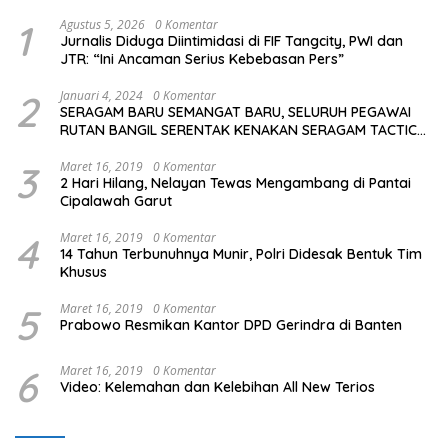
1
Agustus 5, 2026
0 Komentar
Jurnalis Diduga Diintimidasi di FIF Tangcity, PWI dan
JTR: “Ini Ancaman Serius Kebebasan Pers”
2
Januari 4, 2024
0 Komentar
SERAGAM BARU SEMANGAT BARU, SELURUH PEGAWAI
RUTAN BANGIL SERENTAK KENAKAN SERAGAM TACTICAL
TERBARU
3
Maret 16, 2019
0 Komentar
2 Hari Hilang, Nelayan Tewas Mengambang di Pantai
Cipalawah Garut
4
Maret 16, 2019
0 Komentar
14 Tahun Terbunuhnya Munir, Polri Didesak Bentuk Tim
Khusus
5
Maret 16, 2019
0 Komentar
Prabowo Resmikan Kantor DPD Gerindra di Banten
6
Maret 16, 2019
0 Komentar
Video: Kelemahan dan Kelebihan All New Terios