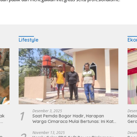
Lifestyle
Eko
1
Desember 3, 2025
Desem
ak
Saat Pemda Bogor Hadir, Harapan
Kel
k
Warga Cimaraca Mulai Bertunas: Ini Kata
Gera
Warga
November 13, 2025
Desem