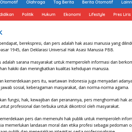
Otomotif
Olahraga
Tag Berita
Berita Otomotif
Lain
didikan
Politik
Hukum
Ekonomi
Lifestyle
Pres Liris
k
ndapat, berekspresi, dan pers adalah hak asasi manusia yang dilind
sar 1945, dan Deklarasi Universal Hak Asasi Manusia PBB.
 adalah sarana masyarakat untuk memperoleh informasi dan berkom
an hakiki dan meningkatkan kualitas kehidupan manusia.
 kemerdekaan pers itu, wartawan Indonesia juga menyadari adanya
 jawab sosial, keberagaman masyarakat, dan norma-norma agama.
n fungsi, hak, kewajiban dan peranannya, pers menghormati hak asa
tuntut profesional dan terbuka untuk dikontrol oleh masyarakat.
emerdekaan pers dan memenuhi hak publik untuk memperoleh inform
ia memerlukan landasan moral dan etika profesi sebagai pedoman o
an publik dan menegakkan integritas serta profesionalisme.