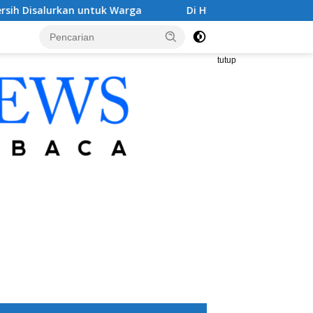
rkan untuk Warga
Di HUT IWO ke-14, Ketua IWO Bogor S
tutup