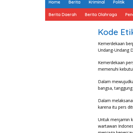
Home
Berita
Kriminal
Politik
Berita Daerah
Berita Olahraga
Pen
Kode Eti
Kemerdekaan berpe
Undang-Undang Da
Kemerdekaan pers
memenuhi kebutuh
Dalam mewujudkan
bangsa, tanggung
Dalam melaksanaka
karena itu pers di
Untuk menjamin k
wartawan Indones
menjaga kepercaya