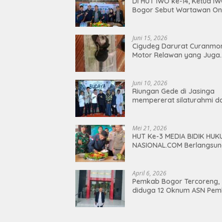
Di HUT IWO ke-14, Ketua I
Bogor Sebut Wartawan Onl
dan Ojol Punya Persamaa
Juni 15, 2026
Cigudeg Darurat Curanmor
Motor Relawan yang Juga
Wartawan Raib, Kinerja Po
Dipertanyakan
Juni 10, 2026
Riungan Gede di Jasinga
mempererat silaturahmi d
Kebersamaan
Mei 21, 2026
HUT Ke-3 MEDIA BIDIK HUK
NASIONAL.COM Berlangsu
Meriah dan Penuh Kepedul
Sosial
April 6, 2026
Pemkab Bogor Tercoreng,
diduga 12 Oknum ASN Pe
Bogor lakukan Jual Beli
Jabatan, ini kata Inspektor