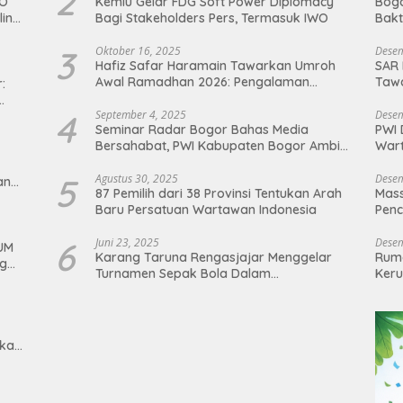
2
WO
Kemlu Gelar FDG Soft Power Diplomacy
Bogo
ine
Bagi Stakeholders Pers, Termasuk IWO
Bakt
n
3
Oktober 16, 2025
Desem
Hafiz Safar Haramain Tawarkan Umroh
SAR 
Awal Ramadhan 2026: Pengalaman
Taw
:
Spiritual yang Tak Terlupakan
Terj
4
September 4, 2025
Desem
lsek
Seminar Radar Bogor Bahas Media
PWI 
Bersahabat, PWI Kabupaten Bogor Ambil
Wart
Bagian
Ter
5
Agustus 30, 2025
Desem
an
87 Pemilih dari 38 Provinsi Tentukan Arah
Mass
Baru Persatuan Wartawan Indonesia
Penc
6
Juni 23, 2025
Desem
UM
Karang Taruna Rengasjajar Menggelar
Ruma
ng
Turnamen Sepak Bola Dalam
Keru
ian
Memeriahkan HJB ke-543
mkab
at