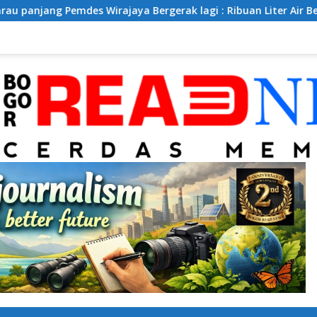
emdes Wirajaya Bergerak lagi : Ribuan Liter Air Bersih Disalu