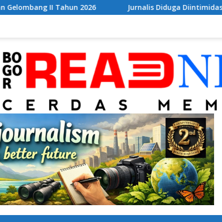
 2026
Jurnalis Diduga Diintimidasi di FIF Tangcity, PWI