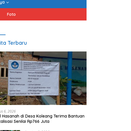
nya
Foto
ita Terbaru
us 6, 2026
l Hasanah di Desa Koleang Terima Bantuan
talisasi Senilai Rp766 Juta