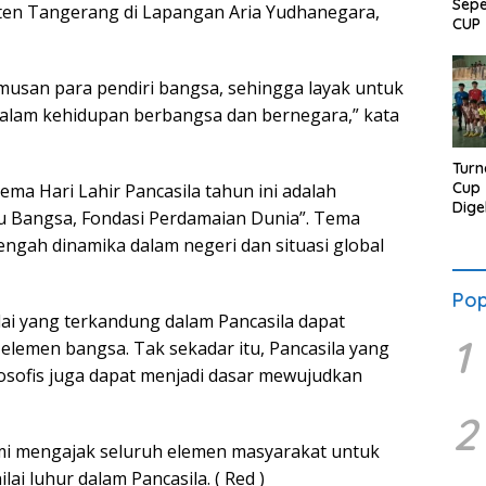
Sepe
en Tangerang di Lapangan Aria Yudhanegara,
CUP 
umusan para pendiri bangsa, sehingga layak untuk
alam kehidupan berbangsa dan bernegara,” kata
Turn
Cup 
ma Hari Lahir Pancasila tahun ini adalah
Dige
u Bangsa, Fondasi Perdamaian Dunia”. Tema
Sisw
tengah dinamika dalam negeri dan situasi global
Kec
Pop
lai yang terkandung dalam Pancasila dapat
1
elemen bangsa. Tak sekadar itu, Pancasila yang
losofis juga dapat menjadi dasar mewujudkan
2
ami mengajak seluruh elemen masyarakat untuk
ai luhur dalam Pancasila. ( Red )