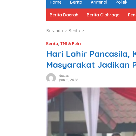
Home
Berita
Kriminal
Politik
Berita Daerah
Berita Olahraga
Pen
Beranda
Berita
Berita
,
TNI & Polri
Hari Lahir Pancasila,
Masyarakat Jadikan
Admin
Juni 1, 2026