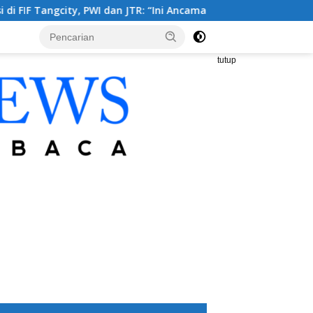
 dan JTR: “Ini Ancaman Serius Kebebasan Pers”
Pembangun
tutup