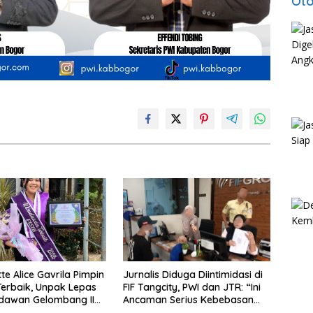
Oto
te Alice Gavrila Pimpin
Jurnalis Diduga Diintimidasi di
Terbaik, Unpak Lepas
FIF Tangcity, PWI dan JTR: “Ini
dawan Gelombang II
Ancaman Serius Kebebasan
026
Pers”