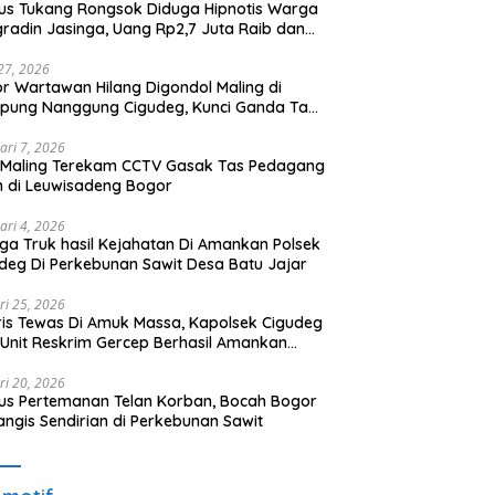
s Tukang Rongsok Diduga Hipnotis Warga
radin Jasinga, Uang Rp2,7 Juta Raib dan
 Sempat Dibawa Pelaku
 27, 2026
r Wartawan Hilang Digondol Maling di
pung Nanggung Cigudeg, Kunci Ganda Tak
pu Cegah Curanmor
ari 7, 2026
 Maling Terekam CCTV Gasak Tas Pedagang
 di Leuwisadeng Bogor
ari 4, 2026
ga Truk hasil Kejahatan Di Amankan Polsek
deg Di Perkebunan Sawit Desa Batu Jajar
ri 25, 2026
is Tewas Di Amuk Massa, Kapolsek Cigudeg
Unit Reskrim Gercep Berhasil Amankan
aku Curanmor
ri 20, 2026
s Pertemanan Telan Korban, Bocah Bogor
ngis Sendirian di Perkebunan Sawit