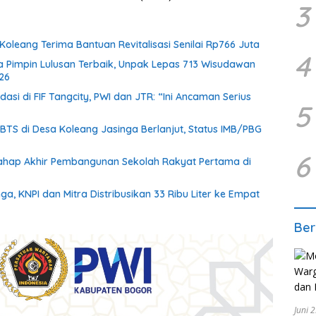
3
Koleang Terima Bantuan Revitalisasi Senilai Rp766 Juta
4
la Pimpin Lulusan Terbaik, Unpak Lepas 713 Wisudawan
26
idasi di FIF Tangcity, PWI dan JTR: “Ini Ancaman Serius
5
S di Desa Koleang Jasinga Berlanjut, Status IMB/PBG
6
ahap Akhir Pembangunan Sekolah Rakyat Pertama di
inga, KNPI dan Mitra Distribusikan 33 Ribu Liter ke Empat
Ber
Juni 