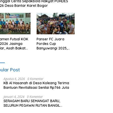
nggal Cerita Sepakbola Rakyat PORDES
26 Desa Bantar Karet Bogor
amen Futsal KOK
Panser FC Juara
2026 Jasinga
Pordes Cup
lar, Asah Bakat
Banyuwangi 2025,
a SD Se-
Ajang Silaturahmi
amatan
Warga Berlangsung
Meriah
ular Post
Agustus 6, 2026
0 Komentar
KB Al Hasanah di Desa Koleang Terima
Bantuan Revitalisasi Senilai Rp766 Juta
Januari 4, 2024
0 Komentar
SERAGAM BARU SEMANGAT BARU,
SELURUH PEGAWAI RUTAN BANGIL
SERENTAK KENAKAN SERAGAM TACTICAL