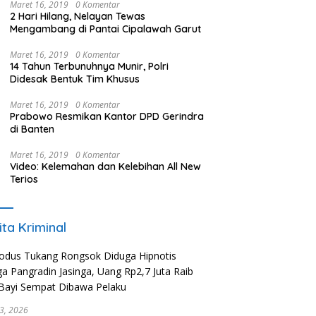
TERBARU
Maret 16, 2019
0 Komentar
2 Hari Hilang, Nelayan Tewas
Mengambang di Pantai Cipalawah Garut
Maret 16, 2019
0 Komentar
14 Tahun Terbunuhnya Munir, Polri
Didesak Bentuk Tim Khusus
Maret 16, 2019
0 Komentar
Prabowo Resmikan Kantor DPD Gerindra
di Banten
Maret 16, 2019
0 Komentar
Video: Kelemahan dan Kelebihan All New
Terios
ita Kriminal
23, 2026