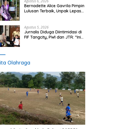
Agustus 6, 2026
Bernadette Alice Gavrila Pimpin
Lulusan Terbaik, Unpak Lepas
713 Wisudawan Gelombang II
Tahun 2026
Agustus 5, 2026
Jurnalis Diduga Diintimidasi di
FIF Tangcity, PWI dan JTR: “Ini
Ancaman Serius Kebebasan
Pers”
ita Olahraga