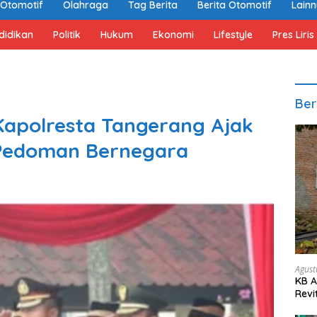
Otomotif
Olahraga
Tag Berita
Berita Otomotif
Lain
didikan
Politik
Hukum
Ekonomi
Lifestyle
Pres Liris
Ber
 Kapolresta Tangerang Ajak
 Pedoman Bernegara
Agust
KB A
Revi