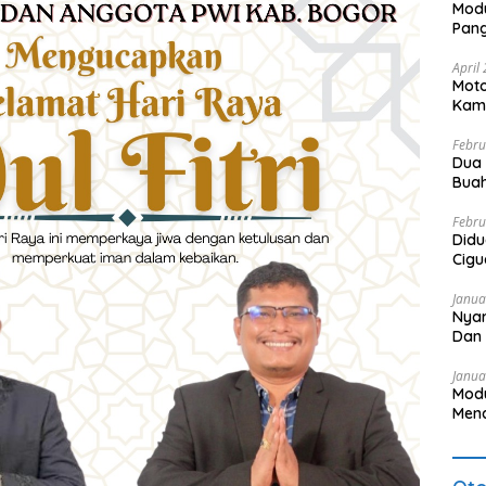
Modu
Pang
Bayi
April
Moto
Kam
Mam
Febru
Dua
Buah
Febru
Didu
Cigu
Janua
Nyar
Dan 
Pel
Janua
Modu
Mena