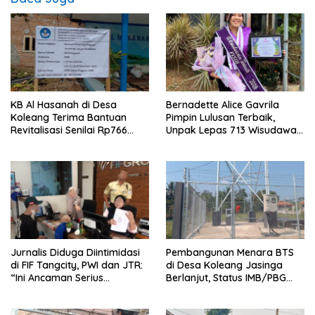
KB Al Hasanah di Desa
Bernadette Alice Gavrila
Koleang Terima Bantuan
Pimpin Lulusan Terbaik,
Revitalisasi Senilai Rp766
Unpak Lepas 713 Wisudawan
Juta
Gelombang II Tahun 2026
Jurnalis Diduga Diintimidasi
Pembangunan Menara BTS
di FIF Tangcity, PWI dan JTR:
di Desa Koleang Jasinga
“Ini Ancaman Serius
Berlanjut, Status IMB/PBG
Kebebasan Pers”
Masih Tanda Tanya