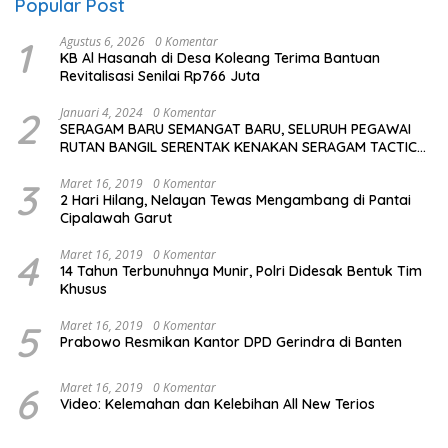
Popular Post
1
Agustus 6, 2026
0 Komentar
KB Al Hasanah di Desa Koleang Terima Bantuan
Revitalisasi Senilai Rp766 Juta
2
Januari 4, 2024
0 Komentar
SERAGAM BARU SEMANGAT BARU, SELURUH PEGAWAI
RUTAN BANGIL SERENTAK KENAKAN SERAGAM TACTICAL
TERBARU
3
Maret 16, 2019
0 Komentar
2 Hari Hilang, Nelayan Tewas Mengambang di Pantai
Cipalawah Garut
4
Maret 16, 2019
0 Komentar
14 Tahun Terbunuhnya Munir, Polri Didesak Bentuk Tim
Khusus
5
Maret 16, 2019
0 Komentar
Prabowo Resmikan Kantor DPD Gerindra di Banten
6
Maret 16, 2019
0 Komentar
Video: Kelemahan dan Kelebihan All New Terios