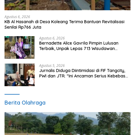
Agustus 6, 2026
KB Al Hasanah di Desa Koleang Terima Bantuan Revitalisasi
Senilai Rp766 Juta
Agustus 6, 2026
Bernadette Alice Gavrila Pimpin Lulusan
Terbaik, Unpak Lepas 713 Wisudawan
Gelombang II Tahun 2026
Agustus 5, 2026
Jurnalis Diduga Diintimidasi di FIF Tangcity,
PWI dan JTR: “Ini Ancaman Serius Kebebasan
Pers”
Berita Olahraga