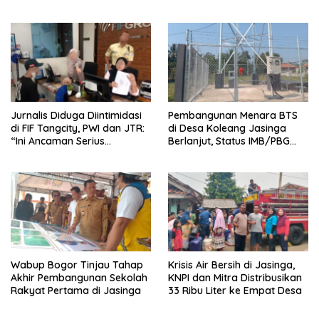
Juta
Gelombang II Tahun 2026
Jurnalis Diduga Diintimidasi
Pembangunan Menara BTS
di FIF Tangcity, PWI dan JTR:
di Desa Koleang Jasinga
“Ini Ancaman Serius
Berlanjut, Status IMB/PBG
Kebebasan Pers”
Masih Tanda Tanya
Wabup Bogor Tinjau Tahap
Krisis Air Bersih di Jasinga,
Akhir Pembangunan Sekolah
KNPI dan Mitra Distribusikan
Rakyat Pertama di Jasinga
33 Ribu Liter ke Empat Desa